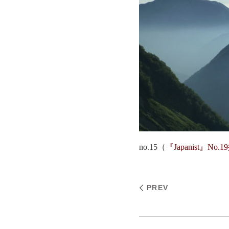
no.15（
『Japanist』No
PREV