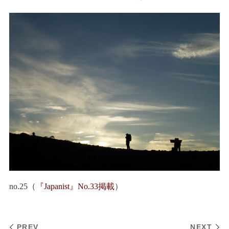
no.25（
『Japanist』No.33掲載
）
PREV
NEXT