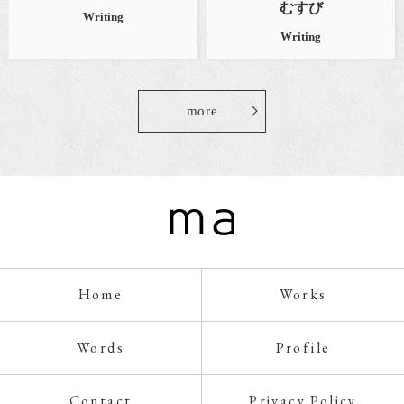
むすび
Writing
Writing
more
Home
Works
Words
Profile
Contact
Privacy Policy