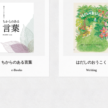
ちからのある言葉
はだしのおうこく
e-Books
Writing